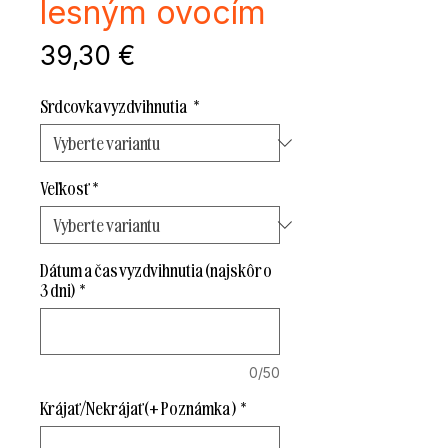
lesným ovocím
Cena
39,30 €
Srdcovka vyzdvihnutia
*
Veľkosť
*
Dátum a čas vyzdvihnutia (najskôr o
3 dni)
*
0/50
Krájať/Nekrájať (+ Poznámka )
*