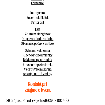
Franchise
Instagram
Facebook
Tik Tok
Pinterest
FAQ
Zoznam alergénov
Doprava a dodacia doba
Otváracie počas sviatkov
Ochrana súkromia.
Obchodné podmienky
Reklamačný poriadok
Poučenie spotrebiteľa
Vzorový formulár na
odstúpenie od zmluvy
Kontakt pri
záujme o Event
SR (západ, stred + východ):
0908 100 450