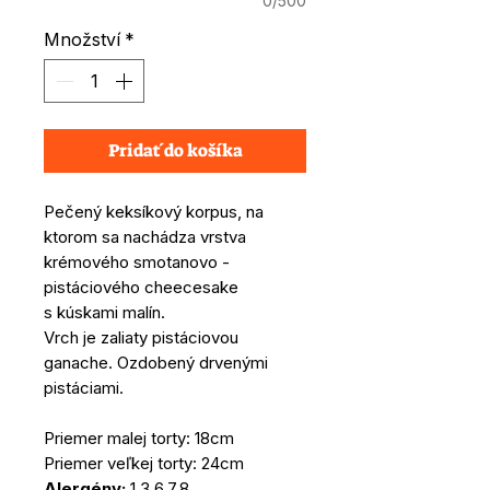
0/500
Množství
*
Pridať do košíka
Pečený keksíkový korpus, na
ktorom sa nachádza vrstva
krémového smotanovo -
pistáciového cheecesake
s kúskami malín.
Vrch je zaliaty pistáciovou
ganache. Ozdobený drvenými
pistáciami.
Priemer malej torty: 18cm
Priemer veľkej torty: 24cm
Alergény:
1,3,6,7,8