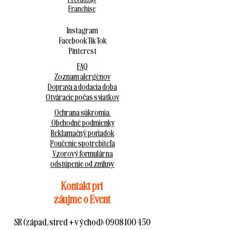
Franchise
Instagram
Facebook
Tik Tok
Pinterest
FAQ
Zoznam alergénov
Doprava a dodacia doba
Otváracie počas sviatkov
Ochrana súkromia.
Obchodné podmienky
Reklamačný poriadok
Poučenie spotrebiteľa
Vzorový formulár na
odstúpenie od zmluvy
Kontakt pri
záujme o Event
SR (západ, stred + východ):
0908 100 450