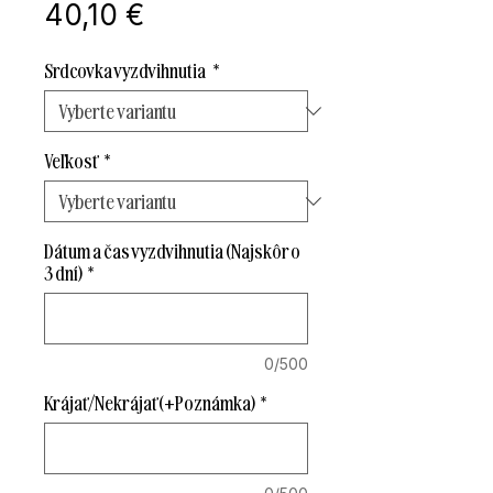
Cena
40,10 €
Srdcovka vyzdvihnutia
*
Veľkosť
*
Dátum a čas vyzdvihnutia (Najskôr o
3 dní)
*
0/500
Krájať/Nekrájať (+Poznámka)
*