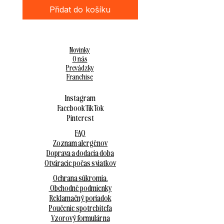
Přidat do košíku
Novinky
O nás
Prevádzky
Franchise
Instagram
Facebook
Tik Tok
Pinterest
FAQ
Zoznam alergénov
Doprava a dodacia doba
Otváracie počas sviatkov
Ochrana súkromia.
Obchodné podmienky
Reklamačný poriadok
Poučenie spotrebiteľa
Vzorový formulár na