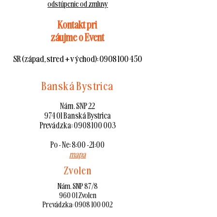
odstúpenie od zmluvy
Kontakt pri
záujme o Event
SR (západ, stred + východ):
0908 100 450
Banská Bystrica
Nám. SNP 22
974 01 Banská Bystrica
Prevádzka:
0908 100 003
Po - Ne: 8:00 -21:00
mapa
Zvolen
Nám. SNP 87/8
960 01 Zvolen
Prevádzka:
0908 100 002