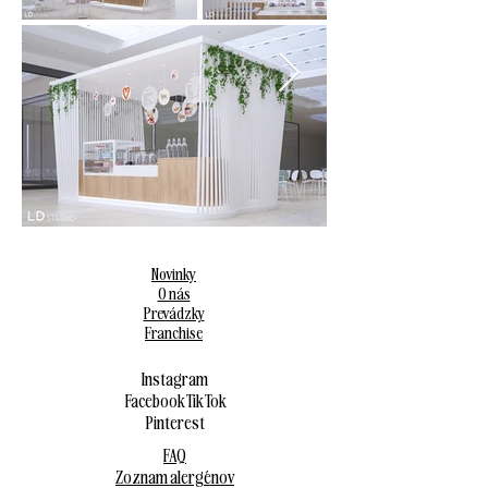
Novinky
O nás
Prevádzky
Franchise
Instagram
Facebook
Tik Tok
Pinterest
FAQ
Zoznam alergénov