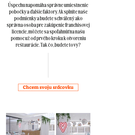
Úspechu napomáha správne umiestnenie
pobočky a ďalšie faktory. Ak splníte naše
podmienky a budete schválený ako
správna osoba pre zakúpenie franchisovej
licencie, môžete sa spoľahnúť na našu
pomoc už od prvého kroku k otvoreniu
reštaurácie. Tak čo, budete to vy?
Chcem svoju srdcovku