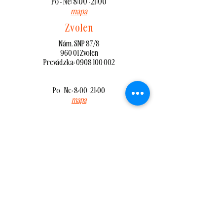
Po - Ne: 8:00 -21:00
mapa
Zvolen
Nám. SNP 87/8
960 01 Zvolen
Prevádzka:
0908 100 002
Po - Ne: 8:00 -21:00
mapa
Lučenec
T. G. Masaryka 350/16
984 01 Lučenec
Prevádzka: 0949 270 758
Po - Ne: 7:00 -21:00
mapa