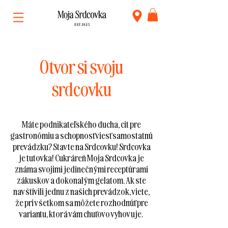
Otvor si svoju
srdcovku
Máte podnikateľského ducha, cit pre
gastronómiu a schopnosť viesť samostatnú
prevádzku? Stavte na Srdcovku! Srdcovka
je tutovka! Cukráreň Moja Srdcovka je
známa svojimi jedinečnými receptúrami
zákuskov a dokonalým gelatom. Ak ste
navštívili jednu z našich prevádzok, viete,
že pri všetkom sa môžete rozhodnúť pre
variantu, ktorá vám chuťovo vyhovuje.