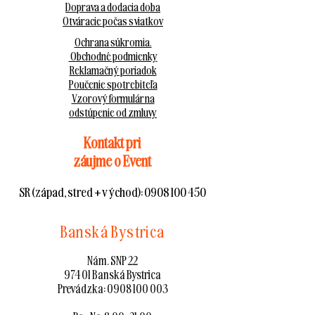
Doprava a dodacia doba
Otváracie počas sviatkov
Ochrana súkromia.
Obchodné podmienky
Reklamačný poriadok
Poučenie spotrebiteľa
Vzorový formulár na
odstúpenie od zmluvy
Kontakt pri
záujme o Event
SR (západ, stred + východ):
0908 100 450
Banská Bystrica
Nám. SNP 22
974 01 Banská Bystrica
Prevádzka:
0908 100 003