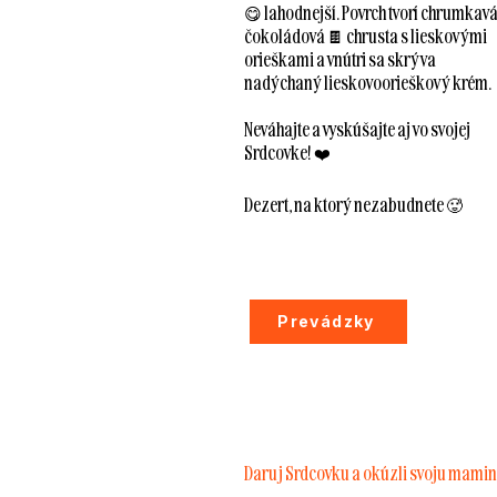
😋 lahodnejší. Povrch tvorí chrumkav
čokoládová 🍫 chrusta s lieskovými
orieškami a vnútri sa skrýva
nadýchaný lieskovoorieškový krém.
Neváhajte a vyskúšajte aj vo svojej
Srdcovke! ❤️
Dezert, na ktorý nezabudnete 🥵
Prevádzky
Daruj Srdcovku a okúzli svoju mami