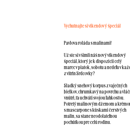
Vychutnajte si víkendový špeciál
Pavlova roláda s malinami!
Už ste si všimli náš nový víkendový
špeciál, ktorý je k dispozícii celý
marec v piatok, sobotu a nedeľu v kaž
z vitrín Srdcovky?
Sladký snehový korpus z vaječných
bielkov, chrumkavý na povrchu a vláč
vnútri, ťa uchváti svojou ľahkosťou.
Potretý malinovým džemom a krém
s mascarpone s kúskami čerstvých
malín, sa stane neodolateľnou
pochúťkou pre celú rodinu.