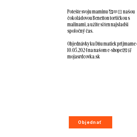
Potešte svoju maminu 🥰🫶🏻 našou
čokoládovou Benetton tortičkou s
malinami, a užite si ten najsladší
spoločný čas.
Objednávky ku Dňu matiek príjmame
10.05.2024 na našom e-shope 💌🛒
mojasrdcovka.sk
Objednať