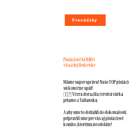
Prevádzky
Pistáciové KOMBO
v každej Srdcovke
Máme super správu! Naše TOP pistáci
sú konečne späť!
🇮🇹 Včera dorazila čerstvá várka
priamo z Talianska.
A aby sme to dotiahli do dokonalosti,
pripravili sme pre vás aj pistáciové
kombo, ktorému neodoláte!