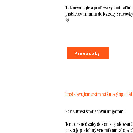
Tak neváhajte a príďte si vychutnať tút
pistáciovú mániu do každej Srdcovky
💚
Prevádzky
Predstavujeme vám náš nový špeciál
Paris-Brest s mliečnym nugátom!
Tento francúzsky dezert z opakované
cesta je podobný veterníkom, ale oveľ