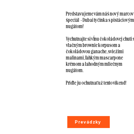
Predstavujeme vám náš nový marco
špeciál - Dubai tyčinka s pistáciovým
nugátom!
Vychutnajte si vĺnu čokoládovej chuti 
vlačným brownie korpusom a
čokoládovou ganache, sviežimi
malinami, ľahkým mascarpone
krémom a lahodným mliečnym
nugátom.
Príďte ju ochutnať už tento víkend!
Prevádzky