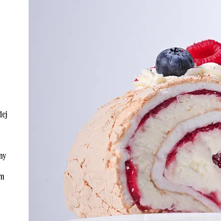
dej
ny
om