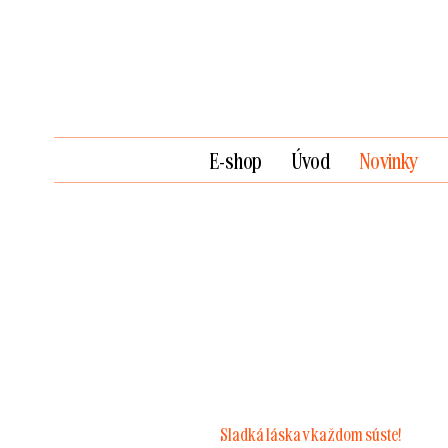
E-shop
Úvod
Novinky
Sladká láska v každom súste!