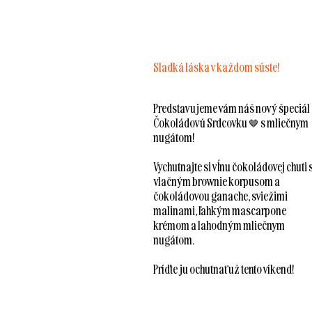
Sladká láska v každom súste!
Predstavujeme vám náš nový špeciál 
Čokoládovú Srdcovku 🤎 s mliečnym
nugátom!
Vychutnajte si vĺnu čokoládovej chuti 
vlačným brownie korpusom a
čokoládovou ganache, sviežimi
malinami, ľahkým mascarpone
krémom a lahodným mliečnym
nugátom.
Príďte ju ochutnať už tento víkend!