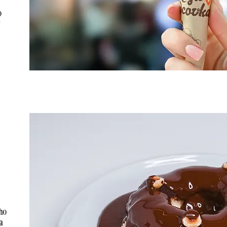
o
ho
a