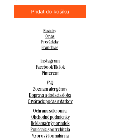
Přidat do košíku
Novinky
O nás
Prevádzky
Franchise
Instagram
Facebook
Tik Tok
Pinterest
FAQ
Zoznam alergénov
Doprava a dodacia doba
Otváracie počas sviatkov
Ochrana súkromia.
Obchodné podmienky
Reklamačný poriadok
Poučenie spotrebiteľa
Vzorový formulár na