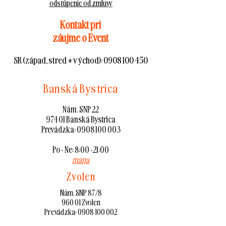
odstúpenie od zmluvy
Kontakt pri
záujme o Event
SR (západ, stred + východ):
0908 100 450
Banská Bystrica
Nám. SNP 22
974 01 Banská Bystrica
Prevádzka:
0908 100 003
Po - Ne: 8:00 -21:00
mapa
Zvolen
Nám. SNP 87/8
960 01 Zvolen
Prevádzka:
0908 100 002