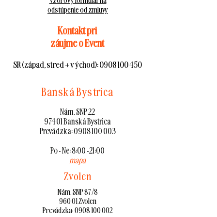
Vzorový formulár na
odstúpenie od zmluvy
Kontakt pri
záujme o Event
SR (západ, stred + východ):
0908 100 450
Banská Bystrica
Nám. SNP 22
974 01 Banská Bystrica
Prevádzka:
0908 100 003
Po - Ne: 8:00 -21:00
mapa
Zvolen
Nám. SNP 87/8
960 01 Zvolen
Prevádzka:
0908 100 002