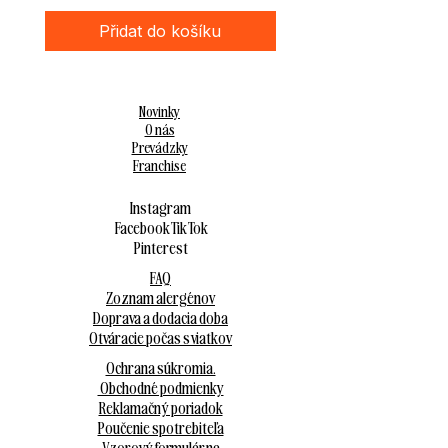
Přidat do košíku
Novinky
O nás
Prevádzky
Franchise
Instagram
Facebook
Tik Tok
Pinterest
FAQ
Zoznam alergénov
Doprava a dodacia doba
Otváracie počas sviatkov
Ochrana súkromia.
Obchodné podmienky
Reklamačný poriadok
Poučenie spotrebiteľa