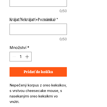
0/50
Krájať/Nekrájať (+Poznámka)
*
0/50
Množství
*
Pridať do košíka
Nepečený korpus z oreo keksíkov,
s vrstvou cheesecake mouse, s
nasekanými oreo keksíkmi vo
vnútri.