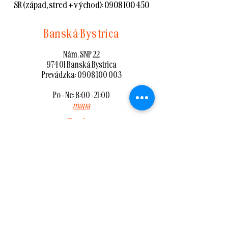
SR (západ, stred + východ):
0908 100 450
Banská Bystrica
Nám. SNP 22
974 01 Banská Bystrica
Prevádzka:
0908 100 003
Po - Ne: 8:00 -21:00
mapa
Zvolen
Nám. SNP 87/8
960 01 Zvolen
Prevádzka:
0908 100 002
Po - Ne: 8:00 -21:00
mapa
Lučenec