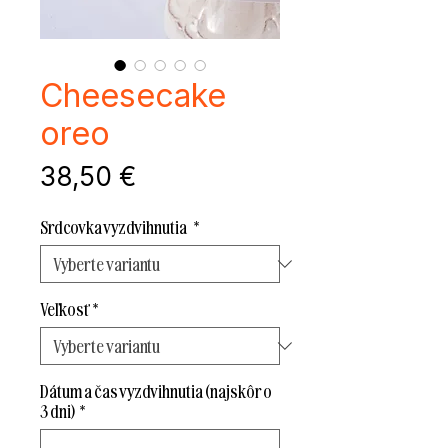
Cheesecake
oreo
Cena
38,50 €
Srdcovka vyzdvihnutia
*
Veľkosť
*
Dátum a čas vyzdvihnutia (najskôr o
3 dni)
*