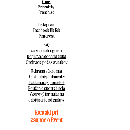
O nás
Prevádzky
Franchise
Instagram
Facebook
Tik Tok
Pinterest
FAQ
Zoznam alergénov
Doprava a dodacia doba
Otváracie počas sviatkov
Ochrana súkromia.
Obchodné podmienky
Reklamačný poriadok
Poučenie spotrebiteľa
Vzorový formulár na
odstúpenie od zmluvy
Kontakt pri
záujme o Event