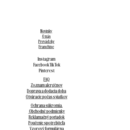
Novinky
O nás
Prevádzky
Franchise
Instagram
Facebook
Tik Tok
Pinterest
FAQ
Zoznam alergénov
Doprava a dodacia doba
Otváracie počas sviatkov
Ochrana súkromia.
Obchodné podmienky
Reklamačný poriadok
Poučenie spotrebiteľa
Vzorový formulár na