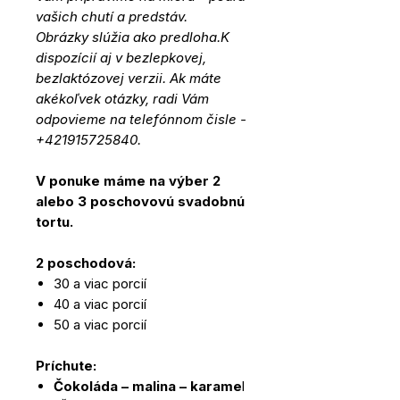
vašich chutí a predstáv.
Obrázky slúžia ako predloha.K
dispozícií aj v bezlepkovej,
bezlaktózovej verzii. Ak máte
akékoľvek otázky, radi Vám
odpovieme na telefónnom čisle -
+421915725840.
V ponuke máme na výber 2
alebo 3 poschovovú svadobnú
tortu.
2 poschodová:
30 a viac porcií
40 a viac porcií
50 a viac porcií
Príchute:
Čokoláda – malina – karame
l