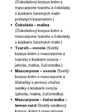
(Čokoládový korpus krém s
mascarpone tvarohu a čokolády
s kúskami čerstvých malín
preliatych karamelom.)
Čokoláda – malina
(Čokoládový korpus krém s
mascarpone tvarohu a čokolády
s kúskami čerstvých malín.)
Tvaroh – ovocie
(Svetlý
korpus krém s mascarpone a
tvarohu s kúskami ovocia -
jahoda, malina, čučoriedka.)
Mascarpone – ovocie
(Svetlý
korpus krém s mascarpone a
šľahačky s jemnou chuťou
vanilky s kúskami ovocia
(jahoda, malina, čučoriedka).
Mascarpone - čučoriedka -
lemon curd
(Svetlý vanilkový
korpus, krém s mascarpone,