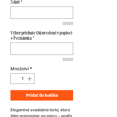
5 dni)
*
0/500
Výber príchute (Sú uvedené v popise)
+ Poznámka
*
0/500
Množství
*
Pridať do košíka
Elegantná svadobná torta, ktorú
Vám pripravíme na mieru - podľa