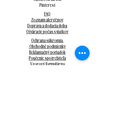
Pinterest
FAQ
Zoznam alergénov
Doprava a dodacia doba
Otváracie počas sviatkov
Ochrana súkromia.
Obchodné podmienky
Reklamačný poriadok
Poučenie spotrebiteľa
Vzorový formulár na
odstúpenie od zmluvy
Kontakt pri
záujme o Event
SR (západ, stred + východ):
0908 100 450
Banská Bystrica
Nám. SNP 22