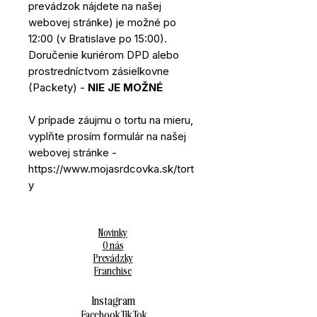
prevádzok nájdete na našej
webovej stránke) je možné po
12:00 (v Bratislave po 15:00).
Doručenie kuriérom DPD alebo
prostredníctvom zásielkovne
(Packety) -
NIE JE MOŽNÉ
V prípade záujmu o tortu na mieru,
vyplňte prosím formulár na našej
webovej stránke -
https://www.mojasrdcovka.sk/tort
y
Novinky
O nás
Prevádzky
Franchise
Instagram
Facebook
Tik Tok