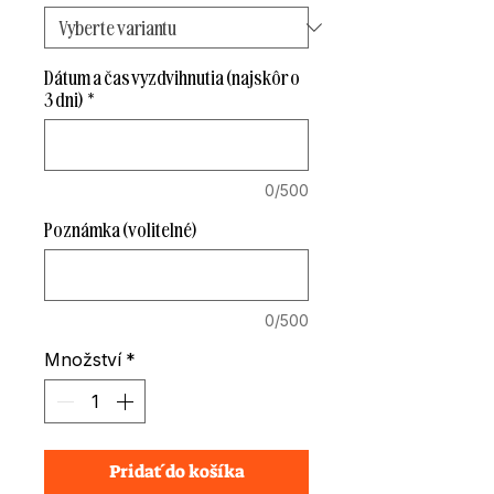
Dátum a čas vyzdvihnutia (najskôr o
3 dni)
*
0/500
Poznámka (volitelné)
0/500
Množství
*
Pridať do košíka