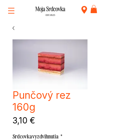
Punčový rez
160g
Cena
3,10 €
Srdcovka vyzdvihnutia
*