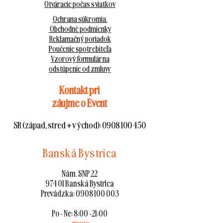
Otváracie počas sviatkov
Ochrana súkromia.
Obchodné podmienky
Reklamačný poriadok
Poučenie spotrebiteľa
Vzorový formulár na
odstúpenie od zmluvy
Kontakt pri
záujme o Event
SR (západ, stred + východ):
0908 100 450
Banská Bystrica
Nám. SNP 22
974 01 Banská Bystrica
Prevádzka:
0908 100 003
Po - Ne: 8:00 -21:00