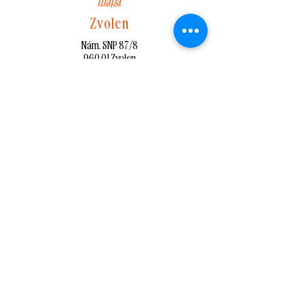
mapa
Zvolen
Nám. SNP 87/8
960 01 Zvolen
Prevádzka:
0908 100 002
Po - Ne: 8:00 -21:00
mapa
Lučenec
T. G. Masaryka 350/16
984 01 Lučenec
Prevádzka: 0949 270 758
Po - Ne: 7:00 -21:00
mapa
Lučenec