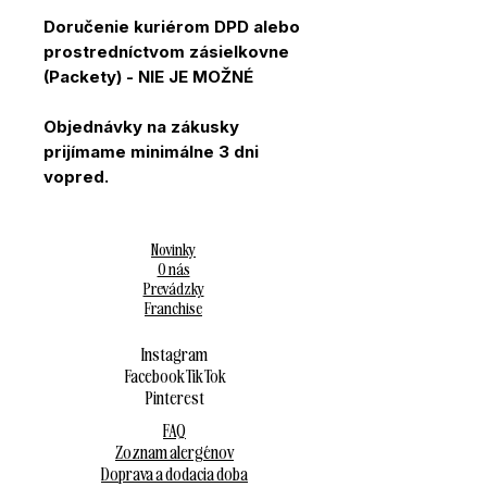
Doručenie kuriérom DPD alebo
prostredníctvom zásielkovne
(Packety) - NIE JE MOŽNÉ
Objednávky na zákusky
prijímame minimálne 3 dni
vopred.
Novinky
O nás
Prevádzky
Franchise
Instagram
Facebook
Tik Tok
Pinterest
FAQ
Zoznam alergénov
Doprava a dodacia doba